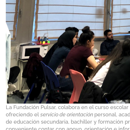
La Fundación Pulsar, colabora en el curso escolar
ofreciendo el
servicio de orientación
personal, aca
de educación secundaria, bachiller y formación pr
conveniente contar con apoyo, orientación e info