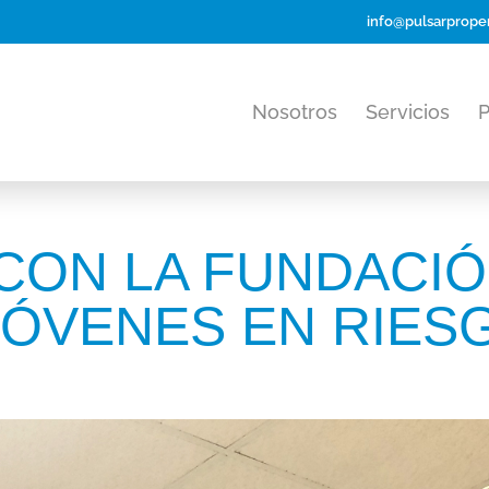
info@pulsarproper
Nosotros
Servicios
P
ON LA FUNDACIÓ
JÓVENES EN RIES