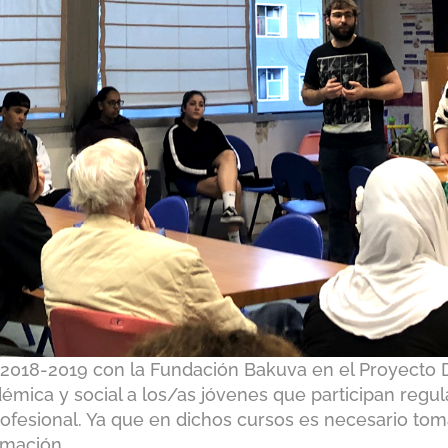
 2018-2019 con la Fundación Bakuva en el Proyecto Da
démica y social a los/as jóvenes que participan reg
ofesional. Ya que en dichos cursos es necesario toma
rmación.