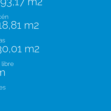
893,17 m2
cén
18,81 m2
as
30,01 m2
 libre
m
es