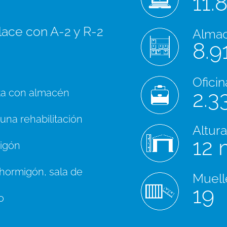
11.
lace con A-2 y R-2
Alma
8.9
Oficin
nta con almacén
2.3
 una rehabilitación
Altura
12 
migón
e hormigón, sala de
Muell
19
o