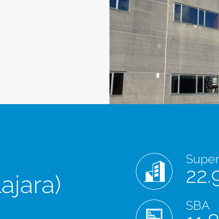
Superf
22.
ajara)
SBA