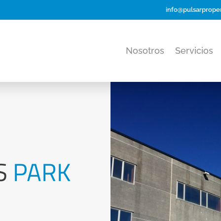
info@pulsarproper
Nosotros
Servicios
CS
PARK