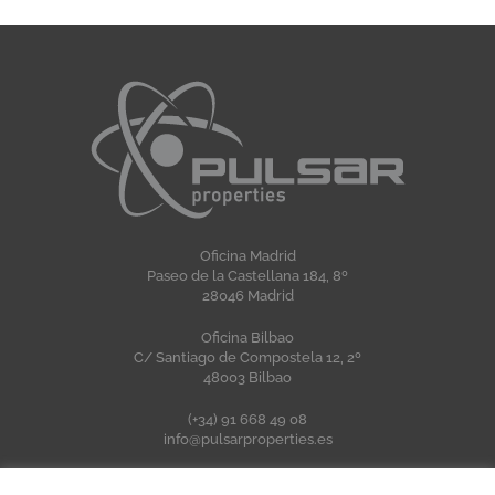
Oficina Madrid
Paseo de la Castellana 184, 8º
28046 Madrid
Oficina Bilbao
C/ Santiago de Compostela 12, 2º
48003 Bilbao
(+34) 91 668 49 08
info@pulsarproperties.es
Aviso Legal